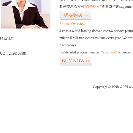
具体交易流程可
“点击这里”
查看或咨询support@
我要购买
>>
Process Overview:
4.cn is a world leading domain escrow service plat
million RMB transaction volume every year. We promi
联系我们
5 workdays.
For detailed process, you can
“visit here”
or contact
QQ：2726103981
BUY NOW
>>
Copyright © 1998 -2025 ww