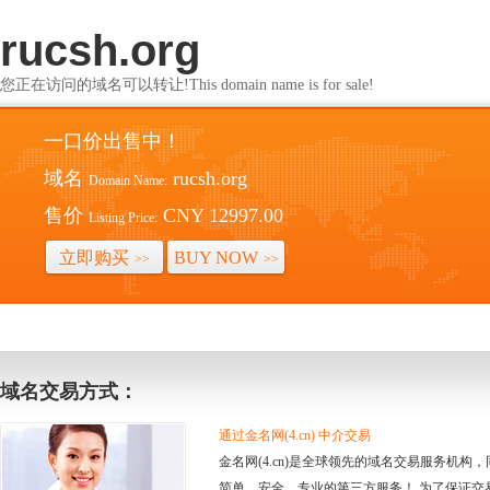
rucsh.org
您正在访问的域名可以转让!This domain name is for sale!
一口价出售中！
域名
rucsh.org
Domain Name:
售价
CNY 12997.00
Listing Price:
立即购买
BUY NOW
>>
>>
域名交易方式：
通过金名网(4.cn) 中介交易
金名网(4.cn)是全球领先的域名交易服务机
简单、安全、专业的第三方服务！ 为了保证交